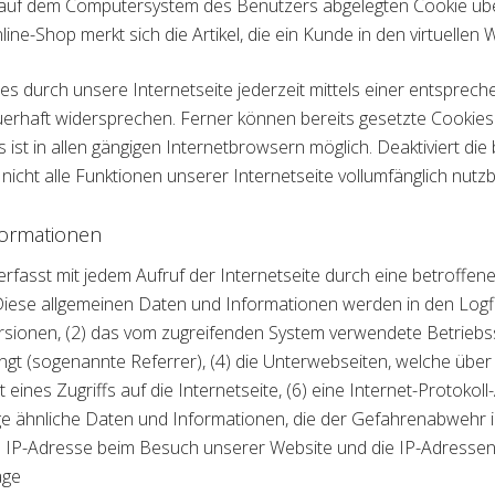
m auf dem Computersystem des Benutzers abgelegten Cookie übe
e-Shop merkt sich die Artikel, die ein Kunde in den virtuellen 
s durch unsere Internetseite jederzeit mittels einer entsprec
erhaft widersprechen. Ferner können bereits gesetzte Cookies
st in allen gängigen Internetbrowsern möglich. Deaktiviert die
icht alle Funktionen unserer Internetseite vollumfänglich nutzb
formationen
fasst mit jedem Aufruf der Internetseite durch eine betroffen
iese allgemeinen Daten und Informationen werden in den Logfi
ionen, (2) das vom zugreifenden System verwendete Betriebssys
ngt (sogenannte Referrer), (4) die Unterwebseiten, welche über
ines Zugriffs auf die Internetseite, (6) eine Internet-Protokoll
ge ähnliche Daten und Informationen, die der Gefahrenabwehr i
e IP-Adresse beim Besuch unserer Website und die IP-Adressen
age