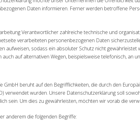
hutzerklärung möchte unser Unternehmen die Öffentlichkeit ü
bezogenen Daten informieren. Ferner werden betroffene Perso
rarbeitung Verantwortlicher zahlreiche technische und organi
rnetseite verarbeiteten personenbezogenen Daten sicherzustel
en aufweisen, sodass ein absoluter Schutz nicht gewährleistet
uch auf alternativen Wegen, beispielsweise telefonisch, an un
 GmbH beruht auf den Begrifflichkeiten, die durch den Europä
 verwendet wurden. Unsere Datenschutzerklärung soll sowohl f
ich sein. Um dies zu gewährleisten, möchten wir vorab die verwe
er anderem die folgenden Begriffe: